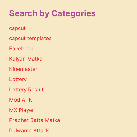
Search by Categories
capcut
capcut templates
Facebook
Kalyan Matka
Kinemaster
Lottery
Lottery Result
Mod APK
MX Player
Prabhat Satta Matka
Pulwama Attack