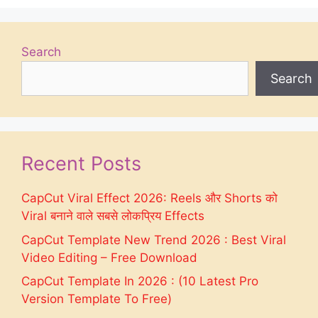
Search
Search
Recent Posts
CapCut Viral Effect 2026: Reels और Shorts को
Viral बनाने वाले सबसे लोकप्रिय Effects
CapCut Template New Trend 2026 : Best Viral
Video Editing – Free Download
CapCut Template In 2026 : (10 Latest Pro
Version Template To Free)