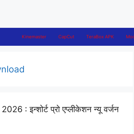
Kinemaster
CapCut
TeraBox APK
Mo
wnload
 : इन्शोर्ट प्रो एप्लीकेशन न्यू वर्जन