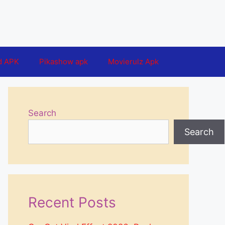
d APK
Pikashow apk
Movierulz Apk
Search
Search
Recent Posts