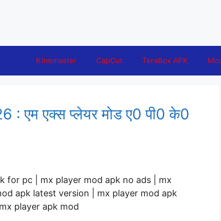
Kinemaster
CapCut
TeraBox APK
Mo
एम एक्स प्लेयर मोड ए0 पी0 के0
 for pc | mx player mod apk no ads | mx
od apk latest version | mx player mod apk
 mx player apk mod