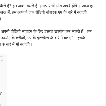
ग कैसे हैं? हम आशा करते हैं ।आप सभी लोग अच्छे होंगे । आज हम
स लेख में, हम आपको एक वीडियो संपादक ऐप के बारे में बताएंगे
।
े आप अपनी वीडियो संपादन के लिए इसका उपयोग कर सकते हैं। हम
उपयोग के तरीकों, एप के इंटरफ़ेस के बारे में बताएंगे। इसके
बारे में भी बताएंगे।
ं?
े