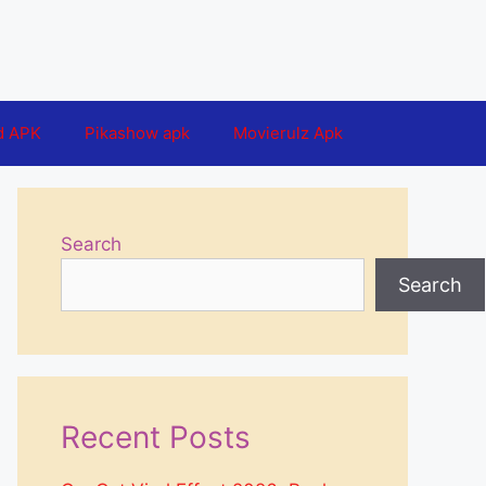
d APK
Pikashow apk
Movierulz Apk
Search
Search
Recent Posts