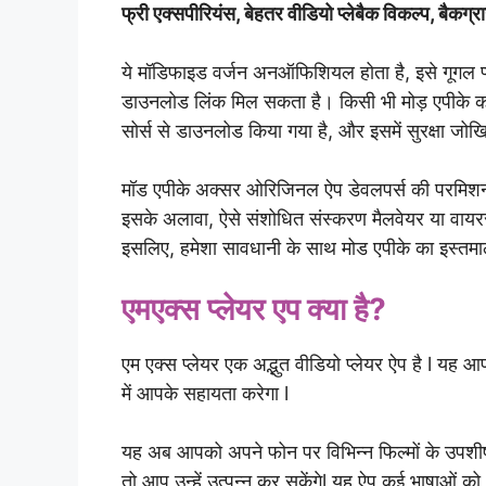
फ्री एक्सपीरियंस, बेहतर वीडियो प्लेबैक विकल्प, बैकग्र
ये मॉडिफाइड वर्जन अनऑफिशियल होता है, इसे गूगल प
डाउनलोड लिंक मिल सकता है। किसी भी मोड़ एपीके को इं
सोर्स से डाउनलोड किया गया है, और इसमें सुरक्षा जोख
मॉड एपीके अक्सर ओरिजिनल ऐप डेवलपर्स की परमिशन क
इसके अलावा, ऐसे संशोधित संस्करण मैलवेयर या वायर
इसलिए, हमेशा सावधानी के साथ मोड एपीके का इस्तमाल
एमएक्स प्लेयर एप क्या है?
एम एक्स प्लेयर एक अद्भुत वीडियो प्लेयर ऐप है l यह
में आपके सहायता करेगा l
यह अब आपको अपने फोन पर विभिन्न फिल्मों के उपशीर्ष
तो आप उन्हें उत्पन्न कर सकेंगेl यह ऐप कई भाषाओं को